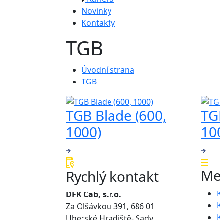
Novinky
Kontakty
TGB
Úvodní strana
TGB
TGB Blade (600,
TG
1000)
10
Me
Rychlý kontakt
DFK Cab, s.r.o.
Za Olšávkou 391, 686 01
Uherské Hradiště- Sady