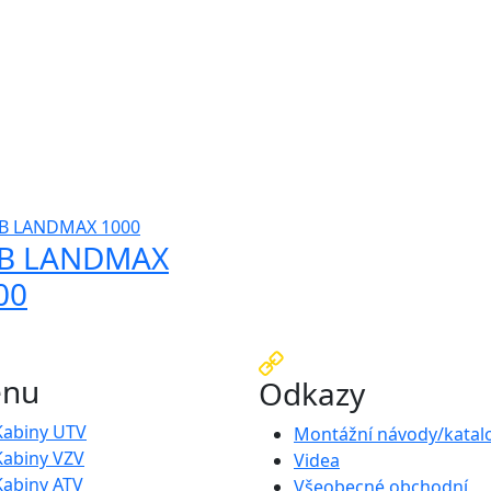
B LANDMAX
00
nu
Odkazy
Kabiny UTV
Montážní návody/katal
Kabiny VZV
Videa
Kabiny ATV
Všeobecné obchodní