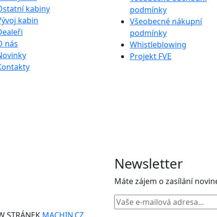
Ostatní kabiny
podmínky
Vývoj kabin
Všeobecné nákupní
Dealeři
podmínky
O nás
Whistleblowing
Novinky
Projekt FVE
Kontakty
Newsletter
Máte zájem o zasílání novin
WW STRÁNEK
MACHIN.CZ