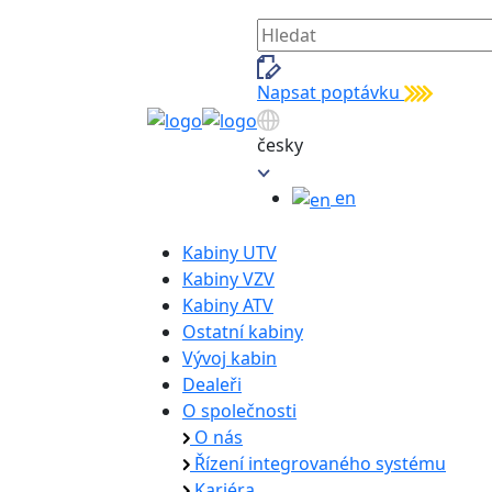
Napsat poptávku
česky
en
Kabiny UTV
Kabiny VZV
Kabiny ATV
Ostatní kabiny
Vývoj kabin
Dealeři
O společnosti
O nás
Řízení integrovaného systému
Kariéra