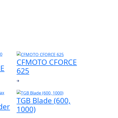
CFMOTO CFORCE
E
625
TGB Blade (600,
der
1000)