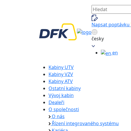
Napsat poptávku
česky
en
Kabiny UTV
Kabiny VZV
Kabiny ATV
Ostatní kabiny
Vývoj kabin
Dealeři
O společnosti
O nás
Řízení integrovaného systému
Kariéra