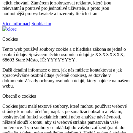
jejich chování. Záměrem je zobrazovat reklamy, které jsou
relevantní a poutavé pro jednotlivé uživatele, a proto jsou
hodnotnější pro vydavatele a inzerenty třetích stran.
Více informací
Souhlasím
Cookies
Tento web používá soubory cookie a z hlediska zákona se jedná o
osobní údaje. Správcem těchto osobních údajů je XXXXXXXX,
68603 Staré Město, IČ: YYYYYYYY .
Další detailní informace o tom, jak nás můžete kontaktovat a jak
zpracováváme osobní údaje (včetně cookies), se dozvíte v
dokumentu Zásady ochrany osobních údajů, který najdete na našem
webu.
Obecně o cookies
Cookies jsou malé textové soubory, které mohou používat webové
stránky k mnoha účelům, např. k personalizaci obsahu a reklam,
poskytování funkcí sociálních médií nebo analýze návštěvnosti,
některé slouží k tomu, aby si webová stránka pamatovala vaše
preference. Tyto soubory se ukládají do vašeho zařízení (např. do
počítače, tabletu nebo mobilního telefonu). Každá webová stránka