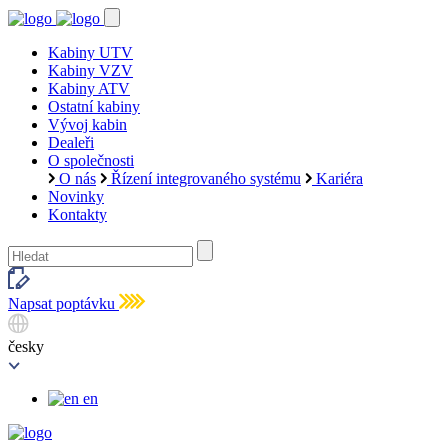
Kabiny UTV
Kabiny VZV
Kabiny ATV
Ostatní kabiny
Vývoj kabin
Dealeři
O společnosti
O nás
Řízení integrovaného systému
Kariéra
Novinky
Kontakty
Napsat poptávku
česky
en