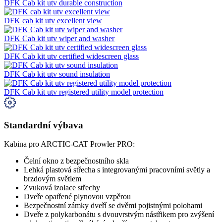
DFK Cab kit utv durable construction
DFK cab kit utv excellent view
DFK Cab kit utv wiper and washer
DFK Cab kit utv certified widescreen glass
DFK Cab kit utv sound insulation
DFK Cab kit utv registered utility model protection
Standardní výbava
Kabina pro ARCTIC-CAT Prowler PRO:
Čelní okno z bezpečnostního skla
Lehká plastová střecha s integrovanými pracovními světly a
brzdovým světlem
Zvuková izolace střechy
Dveře opatřené plynovou vzpěrou
Bezpečnostní zámky dveří se dvěmi pojistnými polohami
Dveře z polykarbonátu s dvouvrstvým nástřikem pro zvýšení