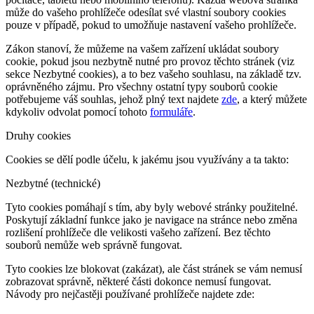
může do vašeho prohlížeče odesílat své vlastní soubory cookies
pouze v případě, pokud to umožňuje nastavení vašeho prohlížeče.
Zákon stanoví, že můžeme na vašem zařízení ukládat soubory
cookie, pokud jsou nezbytně nutné pro provoz těchto stránek (viz
sekce Nezbytné cookies), a to bez vašeho souhlasu, na základě tzv.
oprávněného zájmu. Pro všechny ostatní typy souborů cookie
potřebujeme váš souhlas, jehož plný text najdete
zde
, a který můžete
kdykoliv odvolat pomocí tohoto
formuláře
.
Druhy cookies
Cookies se dělí podle účelu, k jakému jsou využívány a ta takto:
Nezbytné (technické)
Tyto cookies pomáhají s tím, aby byly webové stránky použitelné.
Poskytují základní funkce jako je navigace na stránce nebo změna
rozlišení prohlížeče dle velikosti vašeho zařízení. Bez těchto
souborů nemůže web správně fungovat.
Tyto cookies lze blokovat (zakázat), ale část stránek se vám nemusí
zobrazovat správně, některé části dokonce nemusí fungovat.
Návody pro nejčastěji používané prohlížeče najdete zde: