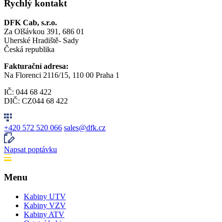
Rychlý kontakt
DFK Cab, s.r.o.
Za Olšávkou 391, 686 01
Uherské Hradiště- Sady
Česká republika
Fakturační adresa:
Na Florenci 2116/15, 110 00 Praha 1
IČ: 044 68 422
DIČ: CZ044 68 422
+420 572 520 066
sales@dfk.cz
Napsat poptávku
Menu
Kabiny UTV
Kabiny VZV
Kabiny ATV