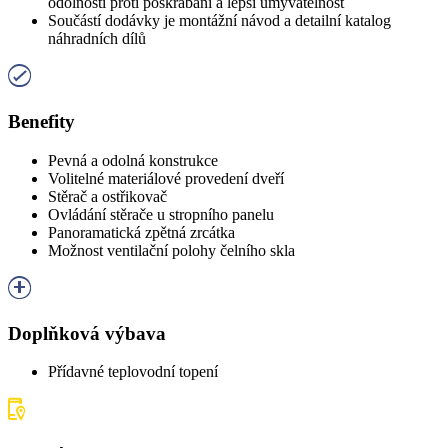
odolnosti proti poškrábání a lepší umyvatelnost
Součástí dodávky je montážní návod a detailní katalog
náhradních dílů
Benefity
Pevná a odolná konstrukce
Volitelné materiálové provedení dveří
Stěrač a ostřikovač
Ovládání stěrače u stropního panelu
Panoramatická zpětná zrcátka
Možnost ventilační polohy čelního skla
Doplňková výbava
Přídavné teplovodní topení