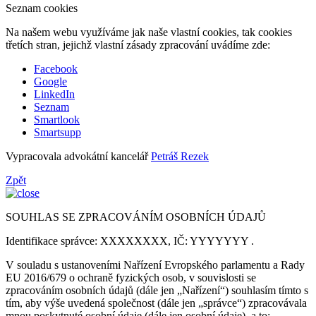
Seznam cookies
Na našem webu využíváme jak naše vlastní cookies, tak cookies
třetích stran, jejichž vlastní zásady zpracování uvádíme zde:
Facebook
Google
LinkedIn
Seznam
Smartlook
Smartsupp
Vypracovala advokátní kancelář
Petráš Rezek
Zpět
SOUHLAS SE ZPRACOVÁNÍM OSOBNÍCH ÚDAJŮ
Identifikace správce: XXXXXXXX, IČ: YYYYYYY .
V souladu s ustanoveními Nařízení Evropského parlamentu a Rady
EU 2016/679 o ochraně fyzických osob, v souvislosti se
zpracováním osobních údajů (dále jen „Nařízení“) souhlasím tímto s
tím, aby výše uvedená společnost (dále jen „správce“) zpracovávala
mnou poskytnuté osobní údaje (dále jen osobní údaje), a to: