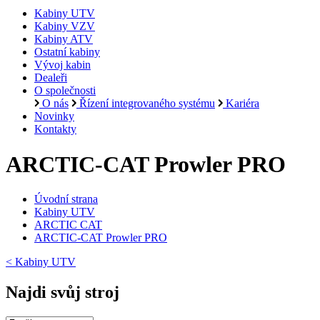
Kabiny UTV
Kabiny VZV
Kabiny ATV
Ostatní kabiny
Vývoj kabin
Dealeři
O společnosti
O nás
Řízení integrovaného systému
Kariéra
Novinky
Kontakty
ARCTIC-CAT Prowler PRO
Úvodní strana
Kabiny UTV
ARCTIC CAT
ARCTIC-CAT Prowler PRO
< Kabiny UTV
Najdi svůj stroj