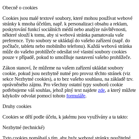
Obecně o cookies
Cookies jsou malé textové soubory, které mohou používat webové
stránky k mnoha účelům, např. k personalizaci obsahu a reklam,
poskytování funkcí sociálních médií nebo analýze návštěvnosti,
některé slouží k tomu, aby si webová stránka pamatovala vaše
preference. Tyto soubory se ukládají do vašeho zařízení (např. do
počítače, tabletu nebo mobilního telefonu). Každá webová stránka
může do vašeho prohlížeče odesílat své vlastní soubory cookies
pouze v případě, pokud to umožňuje nastavení vašeho prohlížeče.
Zákon stanoví, že můžeme na vašem zařízení ukládat soubory
cookie, pokud jsou nezbytně nutné pro provoz těchto stránek (viz
sekce Nezbytné cookies), a to bez vašeho souhlasu, na základě tzv.
oprávněného zájmu. Pro všechny ostatní typy souborů cookie
potřebujeme váš souhlas, jehož plný text najdete
zde
, a který můžete
kdykoliv odvolat pomocí tohoto
formuláře
.
Druhy cookies
Cookies se dělí podle účelu, k jakému jsou využívány a ta takto:
Nezbytné (technické)
Tyto cookies pomáhají s tím, aby byly webové stránky použitelné.