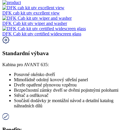
DFK cab kit utv excellent view
DFK Cab kit utv wiper and washer
DFK Cab kit utv certified widescreen glass
Standardní výbava
Kabina pro AVANT 635:
Posuvné okénko dveří
Mimořádně odolný kovový střešní panel
Dveře opatřené plynovou vzpěrou
Bezpečnostní zámky dveří se dvěmi pojistnými polohami
Stěrač a ostřikovač
Součástí dodávky je montážní návod a detailní katalog
náhradních dílů
Benefity