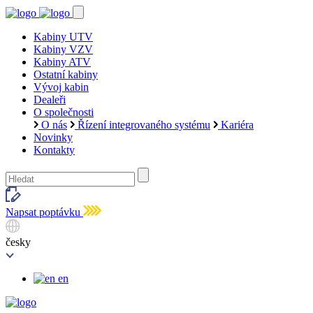
Kabiny UTV
Kabiny VZV
Kabiny ATV
Ostatní kabiny
Vývoj kabin
Dealeři
O společnosti
O nás
Řízení integrovaného systému
Kariéra
Novinky
Kontakty
Napsat poptávku
česky
en