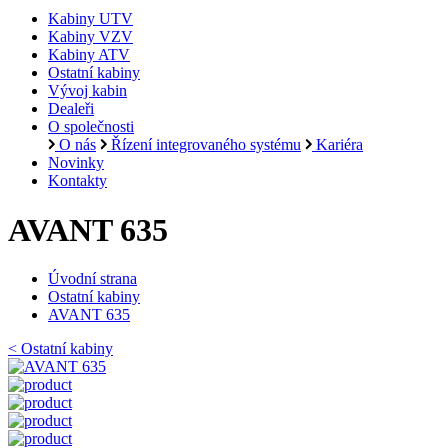
Kabiny UTV
Kabiny VZV
Kabiny ATV
Ostatní kabiny
Vývoj kabin
Dealeři
O společnosti
O nás
Řízení integrovaného systému
Kariéra
Novinky
Kontakty
AVANT 635
Úvodní strana
Ostatní kabiny
AVANT 635
< Ostatní kabiny