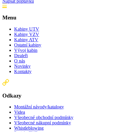
Napsat poptávku
Menu
Kabiny UTV
Kabiny VZV
Kabiny ATV
Ostatní kabiny
Vývoj kabin
Dealeři
O nás
Novinky
Kontakty
Odkazy
Montážní návody/katalogy
Videa
Všeobecné obchodní podmínky
Všeobecné nákupní podmínky
Whistleblowing