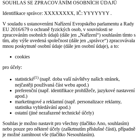
SOUHLAS SE ZPRACOVÁNÍM OSOBNÍCH ÚDAJŮ
Identifikace správce: XXXXXXXX, IČ: YYYYYYY .
V souladu s ustanoveními Nařízení Evropského parlamentu a Rady
EU 2016/679 o ochraně fyzických osob, v souvislosti se
zpracováním osobních údajů (dále jen „Nařízení“) souhlasím tímto s
tím, aby výše uvedená společnost (dále jen „správce“) zpracovávala
mnou poskytnuté osobní údaje (dále jen osobní údaje), a to:
cookies
pro účely:
(1)
statistické
(např. doba vaší návštěvy našich stránek,
nejčastěji používaná část webu apod.)
preferenční (např. identifikace prohlížeče, jazykové nastavení
apod.)
marketingové a reklamní (např. personalizace reklamy,
statistika vyhledávání apod.)
ostatní (jiné nezařazené technické účely)
Souhlas je možno nastavit pro všechny (tlačítko Ano, souhlasím)
nebo pouze pro některé účely (zaškrtnutím příslušné části), případně
je možné zamítnout vše (tlačítko Nesouhlasím).