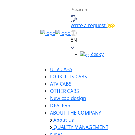
Write a request
EN
česky
UTV CABS
FORKLIFTS CABS
ATV CABS
OTHER CABS
New cab design
DEALERS
ABOUT THE COMPANY
About us
QUALITY MANAGEMENT
News