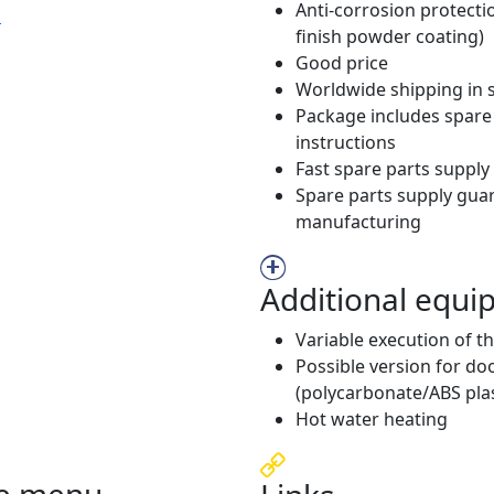
Anti-corrosion protecti
s
finish powder coating)
Good price
Worldwide shipping in 
Package includes spare
instructions
Fast spare parts supply
Spare parts supply gua
manufacturing
Additional equ
Variable execution of t
Possible version for do
(polycarbonate/ABS plas
Hot water heating
e menu