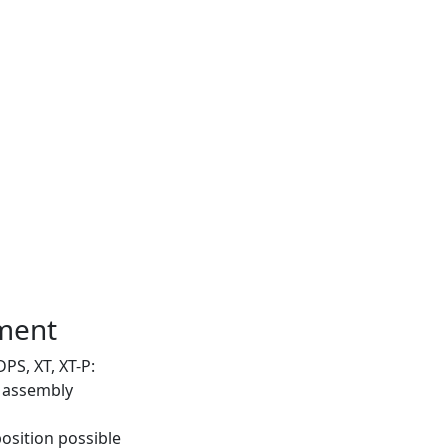
ment
PS, XT, XT-P:
t assembly
position possible