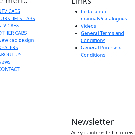
Links
UTV CABS
Installation
FORKLIFTS CABS
manuals/catalogues
ATV CABS
Videos
OTHER CABS
General Terms and
New cab design
Conditions
DEALERS
General Purchase
ABOUT US
Conditions
News
CONTACT
Newsletter
Are you interested in recei