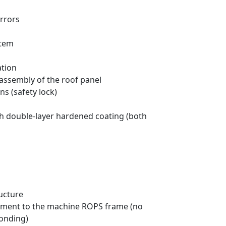
rrors
stem
ation
assembly of the roof panel
ns (safety lock)
h double-layer hardened coating (both
ructure
hment to the machine ROPS frame (no
bonding)