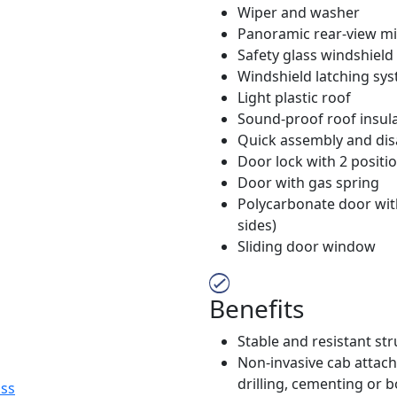
Wiper and washer
Panoramic rear-view mi
Safety glass windshield
Windshield latching sy
Light plastic roof
Sound-proof roof insul
Quick assembly and dis
Door lock with 2 positio
Door with gas spring
Polycarbonate door wit
sides)
Sliding door window
Benefits
Stable and resistant st
Non-invasive cab attac
drilling, cementing or 