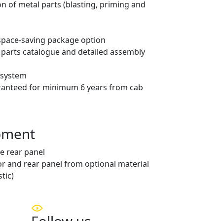
on of metal parts (blasting, priming and
space-saving package option
 parts catalogue and detailed assembly
 system
ranteed for minimum 6 years from cab
ipment
he rear panel
or and rear panel from optional material
tic)
Follow us