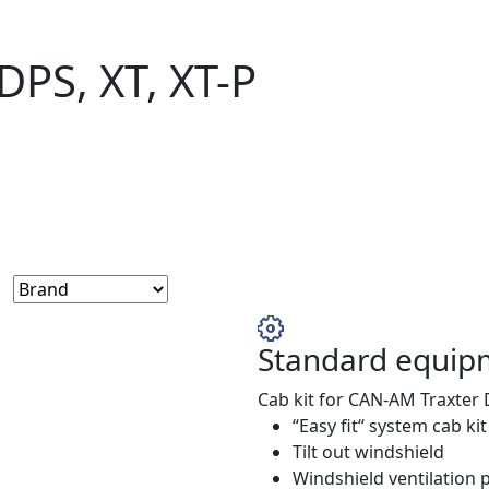
PS, XT, XT-P
Standard equip
Cab kit for CAN-AM Traxter D
“Easy fit“ system cab ki
Tilt out windshield
Windshield ventilation 